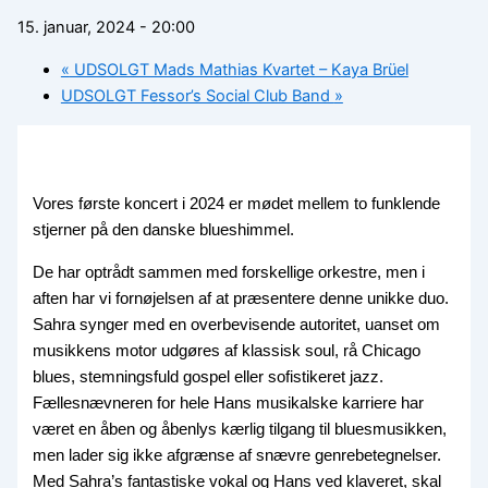
15. januar, 2024 - 20:00
«
UDSOLGT Mads Mathias Kvartet – Kaya Brüel
UDSOLGT Fessor’s Social Club Band
»
Vores første koncert i 2024 er mødet mellem to funklende
stjerner på den danske blueshimmel.
De har optrådt sammen med forskellige orkestre, men i
aften har vi fornøjelsen af at præsentere denne unikke duo.
Sahra synger med en overbevisende autoritet, uanset om
musikkens motor udgøres af klassisk soul, rå Chicago
blues, stemningsfuld gospel eller sofistikeret jazz.
Fællesnævneren for hele Hans musikalske karriere har
været en åben og åbenlys kærlig tilgang til bluesmusikken,
men lader sig ikke afgrænse af snævre genrebetegnelser.
Med Sahra’s fantastiske vokal og Hans ved klaveret, skal