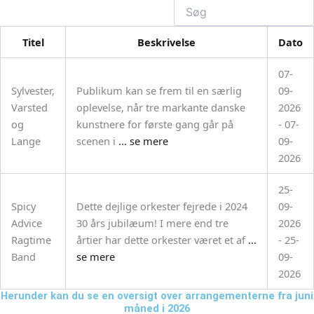
Search
Titel
Beskrivelse
Dato
07-
Sylvester,
Publikum kan se frem til en særlig
09-
Varsted
oplevelse, når tre markante danske
2026
og
kunstnere for første gang går på
- 07-
Lange
scenen i
... se mere
09-
2026
25-
Spicy
Dette dejlige orkester fejrede i 2024
09-
Advice
30 års jubilæum! I mere end tre
2026
Ragtime
årtier har dette orkester været et af
...
- 25-
Band
se mere
09-
2026
Herunder kan du se en oversigt over arrangementerne fra juni
måned i 2026