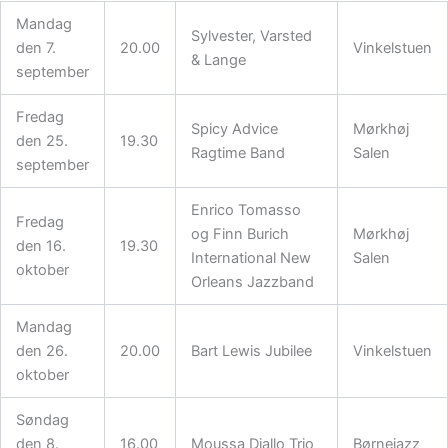
Mandag
Sylvester, Varsted
den 7.
20.00
Vinkelstuen
& Lange
september
Fredag
Spicy Advice
Mørkhøj
den 25.
19.30
Ragtime Band
Salen
september
Enrico Tomasso
Fredag
og Finn Burich
Mørkhøj
den 16.
19.30
International New
Salen
oktober
Orleans Jazzband
Mandag
den 26.
20.00
Bart Lewis Jubilee
Vinkelstuen
oktober
Søndag
den 8.
16.00
Moussa Diallo Trio
Børnejazz