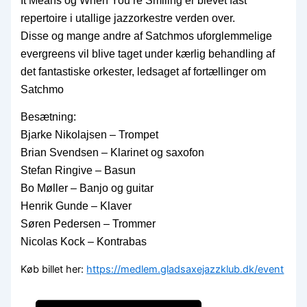
It Means og When You’re Smiling er blevet fast
repertoire i utallige jazzorkestre verden over.
Disse og mange andre af Satchmos uforglemmelige
evergreens vil blive taget under kærlig behandling af
det fantastiske orkester, ledsaget af fortællinger om
Satchmo
Besætning:
Bjarke Nikolajsen – Trompet
Brian Svendsen – Klarinet og saxofon
Stefan Ringive – Basun
Bo Møller – Banjo og guitar
Henrik Gunde – Klaver
Søren Pedersen – Trommer
Nicolas Kock – Kontrabas
Køb billet her:
https://medlem.gladsaxejazzklub.dk/event